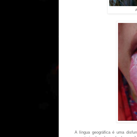
A
A língua geográfica é uma disfu