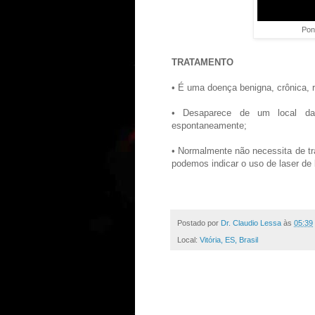
Pon
TRATAMENTO
• É uma doença benigna, crônica, r
• Desaparece de um local da
espontaneamente;
• Normalmente não necessita de t
podemos indicar o uso de laser de 
Postado por
Dr. Claudio Lessa
às
05:39
Local:
Vitória, ES, Brasil