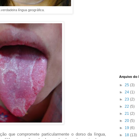
 verdadeira língua geográfica.
Arquivo do 
►
25
(3)
►
24
(1)
►
23
(2)
►
22
(5)
►
21
(2)
►
20
(5)
►
19
(6)
nção que compromete particularmente o dorso da língua,
►
18
(13)