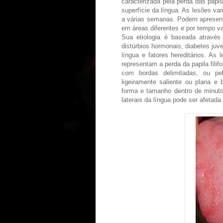
caracterizada pela perda das papil
superfície da língua. As lesões v
a várias semanas. Podem apresent
em áreas diferentes e por tempo va
Sua etiologia é baseada através 
distúrbios hormonais, diabetes juven
língua e fatores hereditários. As
representam a perda da papila fili
com bordas delimitadas, ou pe
ligeiramente saliente ou plana e
forma e tamanho dentro de minuto
laterais da língua pode ser afetada.