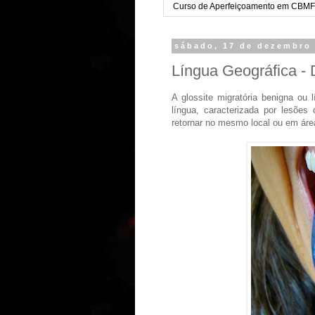
Curso de Aperfeiçoamento em CBMF
sábado, 17 de dezembro
Língua Geográfica - 
A glossite migratória benigna ou
língua, caracterizada por lesõe
retornar no mesmo local ou em área