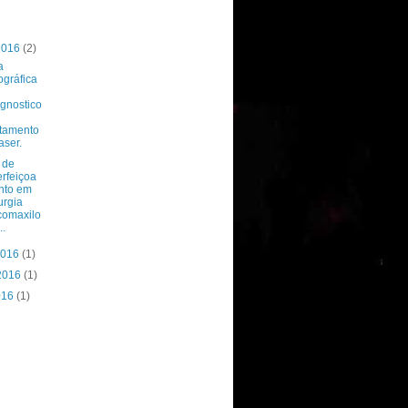
 2016
(2)
a
gráfica
gnostico
tamento
aser.
 de
rfeiçoa
nto em
urgia
comaxilo
..
2016
(1)
 2016
(1)
2016
(1)