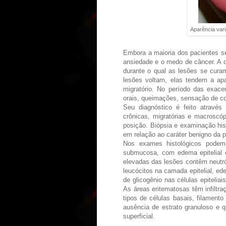
Aparência vari
Embora a maioria dos pacientes 
ansiedade e o medo de câncer. A do
durante o qual as lesões se cura
lesões voltam, elas tendem a apa
migratório. No período das exac
orais, queimações, sensação de co
Seu diagnóstico é feito através
crônicas, migratórias e macroscóp
posição. Biópsia e examinação hist
em relação ao caráter benigno da p
Nos exames histológicos podem 
submucosa, com edema epitelial 
elevadas das lesões contêm neutróf
leucócitos na camada epitelial, ede
de glicogênio nas células epiteliai
As áreas eritematosas têm infiltra
tipos de células basais, filament
ausência de estrato granuloso e 
superficial.