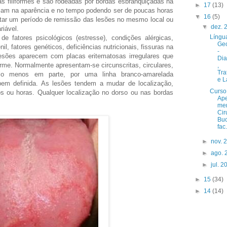
as filiformes e são rodeadas por bordas esbranquiçadas na
►
17
(13)
ariam na aparência e no tempo podendo ser de poucas horas
▼
16
(5)
ar um período de remissão das lesões no mesmo local ou
▼
dez.
riável.
Língu
de fatores psicológicos (estresse), condições alérgicas,
Geo
il, fatores genéticos, deficiências nutricionais, fissuras na
-
 lesões aparecem com placas eritematosas irregulares que
Dia
forme. Normalmente apresentam-se circunscritas, circulares,
,
Tra
lo menos em parte, por uma linha branco-amarelada
e L
 bem definida. As lesões tendem a mudar de localização,
Curso
s ou horas. Qualquer localização no dorso ou nas bordas
Ape
me
Cir
Bu
fac.
►
nov. 
►
ago.
►
jul. 
►
15
(34)
►
14
(14)