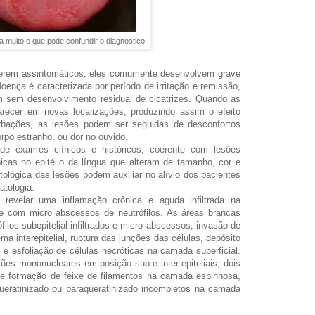
a muito o que pode confundir o diagnostico.
serem assintomáticos, eles comumente desenvolvem grave
ença é caracterizada por período de irritação e remissão,
m sem desenvolvimento residual de cicatrizes. Quando as
recer em novas localizações, produzindo assim o efeito
erbações, as lesões podem ser seguidas de desconfortos
rpo estranho, ou dor no ouvido.
 de exames clínicos e históricos, coerente com lesões
icas no epitélio da língua que alteram de tamanho, cor e
ológica das lesões podem auxiliar no alívio dos pacientes
atologia.
revelar uma inflamação crônica e aguda infiltrada na
e com micro abscessos de neutrófilos. As áreas brancas
ilos subepitelial infiltrados e micro abscessos, invasão de
ma interepitelial, ruptura das junções das células, depósito
s e esfoliação de células necróticas na camada superficial.
ções mononucleares em posição sub e inter epiteliais, dois
o e formação de feixe de filamentos na camada espinhosa,
queratinizado ou paraqueratinizado incompletos na camada