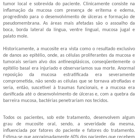
tumor local e sobrevida do paciente. Clinicamente consiste na
inflamação da mucosa com presença de eritema e edema,
progredindo para o desenvolvimento de úlceras e formação de
pseudomembrana. As áreas mais afetadas são o assoalho da
boca, borda lateral da língua, ventre lingual, mucosa jugal e
palato mole.
Historicamente, a mucosite era vista como o resultado exclusivo
de danos ao epitélio, onde, as células proliferantes da mucosa e
tumorais seriam alvo dos antineoplásicos, conseqüentemente o
epitélio basal era injuriado e observaríamos sua morte. Anormal
reposição da mucosa estratificada era severamente
comprometida, não sendo as células que se tornava atrofiadas e
seria, então, suscetível à traumas funcionais, e a mucosa era
danificada até o desenvolvimento de úlceras e, com a quebra da
barreira mucosa, bactérias penetrariam nos tecidos.
Todos os pacientes, sob este tratamento, desenvolvem algum
grau de mucosite oral, sendo, a severidade da mesma,
influenciada por fatores do paciente e fatores do tratamento.
Estima-se que aproximadamente 60% dos pacientes que recebem