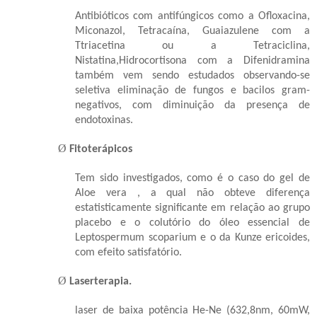
Antibióticos com antifúngicos como a Ofloxacina,
Miconazol, Tetracaína, Guaiazulene com a
Ttriacetina ou a Tetraciclina,
Nistatina,Hidrocortisona com a Difenidramina
também vem sendo estudados observando-se
seletiva eliminação de fungos e bacilos gram-
negativos, com diminuição da presença de
endotoxinas.
Ø
Fitoterápicos
Tem sido investigados, como é o caso do gel de
Aloe vera , a qual não obteve diferença
estatisticamente significante em relação ao grupo
placebo e o colutório do óleo essencial de
Leptospermum scoparium e o da Kunze ericoides,
com efeito satisfatório.
Ø
Laserterapia.
laser de baixa potência He-Ne (632,8nm, 60mW,